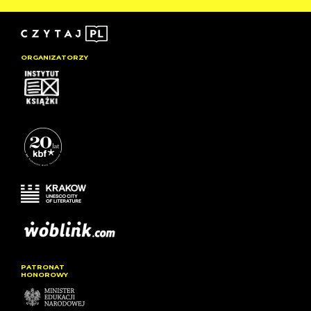
ORGANIZATORZY
PATRONAT
HONOROWY